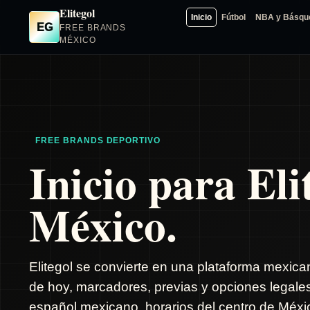
Elitegol
Inicio
Fútbol
NBA y Básqu
EG
FREE BRANDS
MÉXICO
FREE BRANDS DEPORTIVO
Inicio para Eli
México.
Elitegol se convierte en una plataforma mexica
de hoy, marcadores, previas y opciones legale
español mexicano, horarios del centro de Méxic