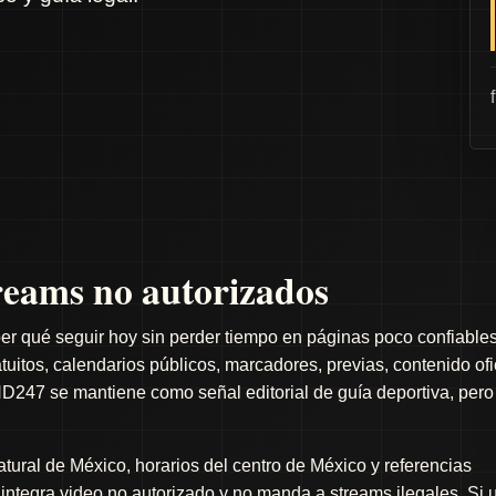
eams no autorizados
er qué seguir hoy sin perder tiempo en páginas poco confiables
itos, calendarios públicos, marcadores, previas, contenido ofi
D247 se mantiene como señal editorial de guía deportiva, pero
ral de México, horarios del centro de México y referencias
o integra video no autorizado y no manda a streams ilegales. Si 