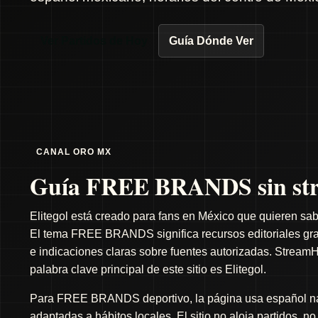
Ver Partidos de Hoy
Guía Dónde Ver
CANAL ORO MX
Guía FREE BRANDS sin str
Elitegol está creado para fans en México que quieren sab
El tema FREE BRANDS significa recursos editoriales gratu
e indicaciones claras sobre fuentes autorizadas. StreamH
palabra clave principal de este sitio es Elitegol.
Para FREE BRANDS deportivo, la página usa español natu
adaptadas a hábitos locales. El sitio no aloja partidos, n