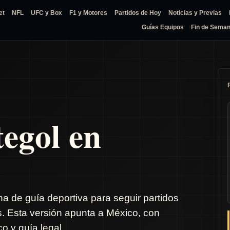
et
NFL
UFC y Box
F1 y Motores
Partidos de Hoy
Noticias y Previas
Guías Equipos
Fin de Sema
tegol en
na de guía deportiva para seguir partidos
s. Esta versión apunta a México, con
o y guía legal.