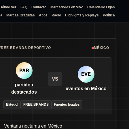
Dónde Ver
FAQ
Contacto
Marcadores en Vivo
Calendario Ligas
na
Marcas Gratuitas
Apps
Radio
Highlights y Replays
Política
FREE BRANDS DEPORTIVO
MÉXICO
PAR
EVE
VS
partidos
eventos en México
destacados
Elitegol
FREE BRANDS
Fuentes legales
Ventana nocturna en México