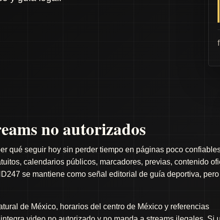
eams no autorizados
er qué seguir hoy sin perder tiempo en páginas poco confiables
itos, calendarios públicos, marcadores, previas, contenido ofi
D247 se mantiene como señal editorial de guía deportiva, pero
ral de México, horarios del centro de México y referencias
o integra video no autorizado y no manda a streams ilegales. Si 