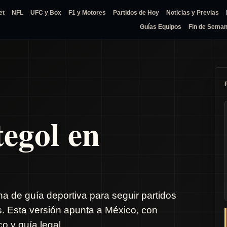
et
NFL
UFC y Box
F1 y Motores
Partidos de Hoy
Noticias y Previas
Guías Equipos
Fin de Sema
tegol en
na de guía deportiva para seguir partidos
s. Esta versión apunta a México, con
o y guía legal.