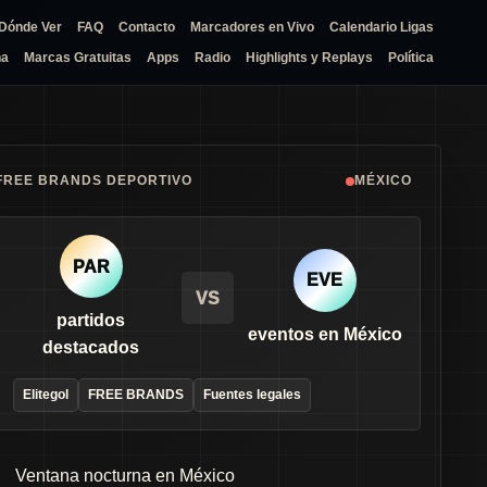
Dónde Ver
FAQ
Contacto
Marcadores en Vivo
Calendario Ligas
na
Marcas Gratuitas
Apps
Radio
Highlights y Replays
Política
FREE BRANDS DEPORTIVO
MÉXICO
PAR
EVE
VS
partidos
eventos en México
destacados
Elitegol
FREE BRANDS
Fuentes legales
Ventana nocturna en México