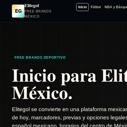
Elitegol
Inicio
Fútbol
NBA y Básqu
EG
FREE BRANDS
MÉXICO
FREE BRANDS DEPORTIVO
Inicio para Eli
México.
Elitegol se convierte en una plataforma mexica
de hoy, marcadores, previas y opciones legale
español mexicano, horarios del centro de Méxic