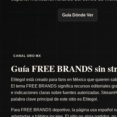
Ver Partidos de Hoy
Guía Dónde Ver
CANAL ORO MX
Guía FREE BRANDS sin str
Elitegol está creado para fans en México que quieren sab
El tema FREE BRANDS significa recursos editoriales gratu
e indicaciones claras sobre fuentes autorizadas. StreamH
palabra clave principal de este sitio es Elitegol.
Para FREE BRANDS deportivo, la página usa español natu
adaptadas a hábitos locales. El sitio no aloja partidos, n