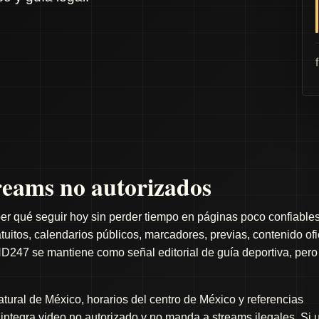
eams no autorizados
er qué seguir hoy sin perder tiempo en páginas poco confiables
itos, calendarios públicos, marcadores, previas, contenido ofi
D247 se mantiene como señal editorial de guía deportiva, pero
ral de México, horarios del centro de México y referencias
o integra video no autorizado y no manda a streams ilegales. Si 