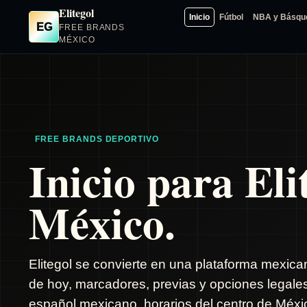
Elitegol
Inicio
Fútbol
NBA y Básqu
EG
FREE BRANDS
MÉXICO
FREE BRANDS DEPORTIVO
Inicio para Eli
México.
Elitegol se convierte en una plataforma mexica
de hoy, marcadores, previas y opciones legale
español mexicano, horarios del centro de Méxic