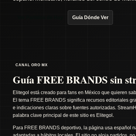
Ver Partidos de Hoy
Guía Dónde Ver
CANAL ORO MX
Guía FREE BRANDS sin str
Elitegol está creado para fans en México que quieren sab
El tema FREE BRANDS significa recursos editoriales gratu
e indicaciones claras sobre fuentes autorizadas. StreamH
palabra clave principal de este sitio es Elitegol.
Para FREE BRANDS deportivo, la página usa español natu
adaptadas a hábitos locales. El sitio no aloja partidos, n