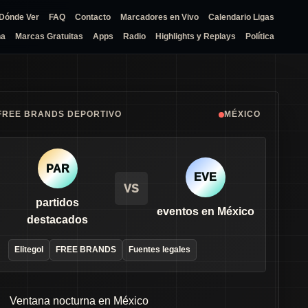
Dónde Ver
FAQ
Contacto
Marcadores en Vivo
Calendario Ligas
na
Marcas Gratuitas
Apps
Radio
Highlights y Replays
Política
FREE BRANDS DEPORTIVO
MÉXICO
PAR
EVE
VS
partidos
eventos en México
destacados
Elitegol
FREE BRANDS
Fuentes legales
Ventana nocturna en México