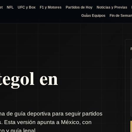
et
NFL
UFC y Box
F1 y Motores
Partidos de Hoy
Noticias y Previas
Guías Equipos
Fin de Sema
tegol en
na de guía deportiva para seguir partidos
s. Esta versión apunta a México, con
o y guía legal.