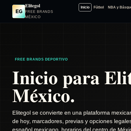
Elitegol
Inicio
Fútbol
NBA y Básqu
EG
FREE BRANDS
MÉXICO
FREE BRANDS DEPORTIVO
Inicio para Eli
México.
Elitegol se convierte en una plataforma mexica
de hoy, marcadores, previas y opciones legale
español mexicano, horarios del centro de Méxic