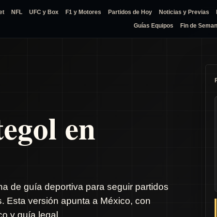
et
NFL
UFC y Box
F1 y Motores
Partidos de Hoy
Noticias y Previas
Guías Equipos
Fin de Sema
tegol en
na de guía deportiva para seguir partidos
s. Esta versión apunta a México, con
o y guía legal.