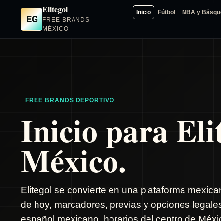
Elitegol
Inicio
Fútbol
NBA y Básqu
EG
FREE BRANDS
MÉXICO
FREE BRANDS DEPORTIVO
Inicio para Eli
México.
Elitegol se convierte en una plataforma mexica
de hoy, marcadores, previas y opciones legale
español mexicano, horarios del centro de Méxic