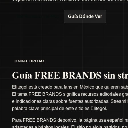
Ver Partidos de Hoy
Guía Dónde Ver
CANAL ORO MX
Guía FREE BRANDS sin str
Elitegol está creado para fans en México que quieren sab
El tema FREE BRANDS significa recursos editoriales gratu
e indicaciones claras sobre fuentes autorizadas. StreamH
palabra clave principal de este sitio es Elitegol.
Para FREE BRANDS deportivo, la página usa español natu
adaptadas a hábitos locales. El sitio no aloja partidos, n