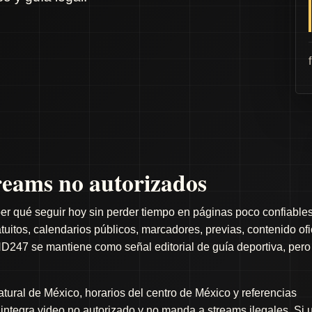
eams no autorizados
er qué seguir hoy sin perder tiempo en páginas poco confiables
itos, calendarios públicos, marcadores, previas, contenido ofi
D247 se mantiene como señal editorial de guía deportiva, pero
ral de México, horarios del centro de México y referencias
o integra video no autorizado y no manda a streams ilegales. Si 