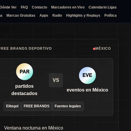
Dónde Ver
FAQ
Contacto
Marcadores en Vivo
Calendario Ligas
na
Marcas Gratuitas
Apps
Radio
Highlights y Replays
Política
FREE BRANDS DEPORTIVO
MÉXICO
PAR
EVE
VS
partidos
eventos en México
destacados
Elitegol
FREE BRANDS
Fuentes legales
Ventana nocturna en México