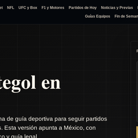
et
NFL
UFC y Box
F1 y Motores
Partidos de Hoy
Noticias y Previas
Guías Equipos
Fin de Sema
tegol en
na de guía deportiva para seguir partidos
s. Esta versión apunta a México, con
o y guía legal.