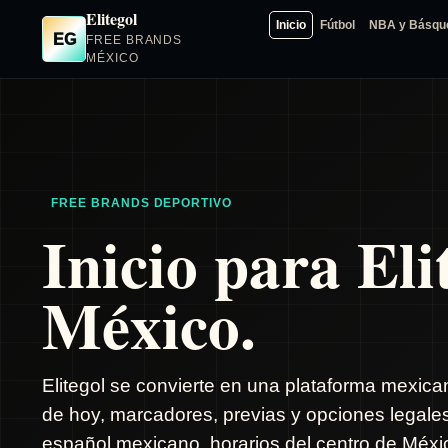
Elitegol
Inicio
Fútbol
NBA y Básqu
EG
FREE BRANDS
MÉXICO
FREE BRANDS DEPORTIVO
Inicio para Eli
México.
Elitegol se convierte en una plataforma mexica
de hoy, marcadores, previas y opciones legale
español mexicano, horarios del centro de Méxic