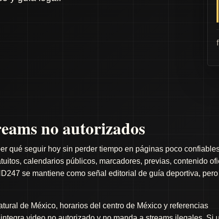
eams no autorizados
er qué seguir hoy sin perder tiempo en páginas poco confiables
itos, calendarios públicos, marcadores, previas, contenido ofi
D247 se mantiene como señal editorial de guía deportiva, pero
ral de México, horarios del centro de México y referencias
o integra video no autorizado y no manda a streams ilegales. Si 