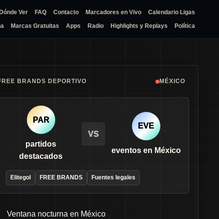
Dónde Ver
FAQ
Contacto
Marcadores en Vivo
Calendario Ligas
na
Marcas Gratuitas
Apps
Radio
Highlights y Replays
Política
FREE BRANDS DEPORTIVO
MÉXICO
PAR
EVE
VS
partidos
eventos en México
destacados
Elitegol
FREE BRANDS
Fuentes legales
Ventana nocturna en México