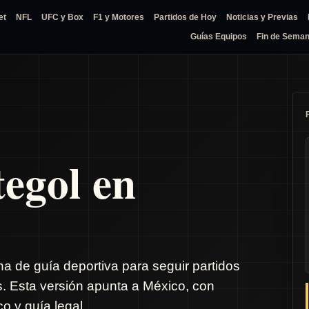
et
NFL
UFC y Box
F1 y Motores
Partidos de Hoy
Noticias y Previas
Guías Equipos
Fin de Sema
tegol en
na de guía deportiva para seguir partidos
s. Esta versión apunta a México, con
o y guía legal.