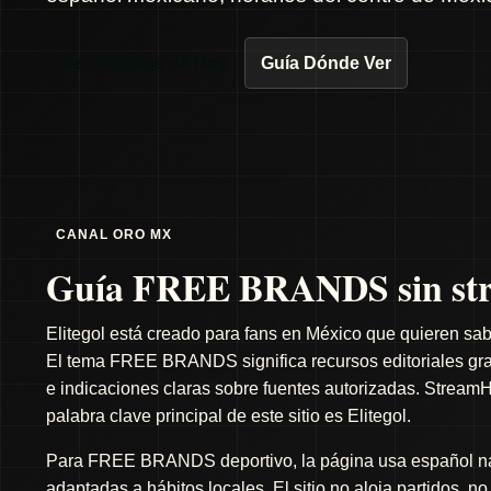
Ver Partidos de Hoy
Guía Dónde Ver
CANAL ORO MX
Guía FREE BRANDS sin str
Elitegol está creado para fans en México que quieren sab
El tema FREE BRANDS significa recursos editoriales gratu
e indicaciones claras sobre fuentes autorizadas. StreamH
palabra clave principal de este sitio es Elitegol.
Para FREE BRANDS deportivo, la página usa español natu
adaptadas a hábitos locales. El sitio no aloja partidos, n