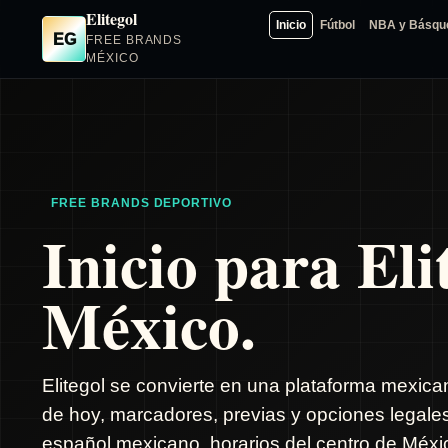
Elitegol
Inicio
Fútbol
NBA y Básqu
EG
FREE BRANDS
MÉXICO
FREE BRANDS DEPORTIVO
Inicio para Eli
México.
Elitegol se convierte en una plataforma mexica
de hoy, marcadores, previas y opciones legale
español mexicano, horarios del centro de Méxic