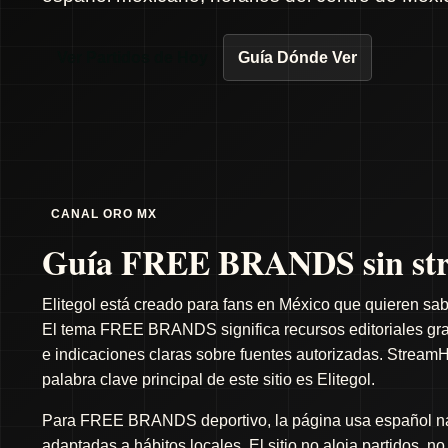
Ver Partidos de Hoy
Guía Dónde Ver
CANAL ORO MX
Guía FREE BRANDS sin str
Elitegol está creado para fans en México que quieren sab
El tema FREE BRANDS significa recursos editoriales gratu
e indicaciones claras sobre fuentes autorizadas. StreamH
palabra clave principal de este sitio es Elitegol.
Para FREE BRANDS deportivo, la página usa español natu
adaptadas a hábitos locales. El sitio no aloja partidos, n