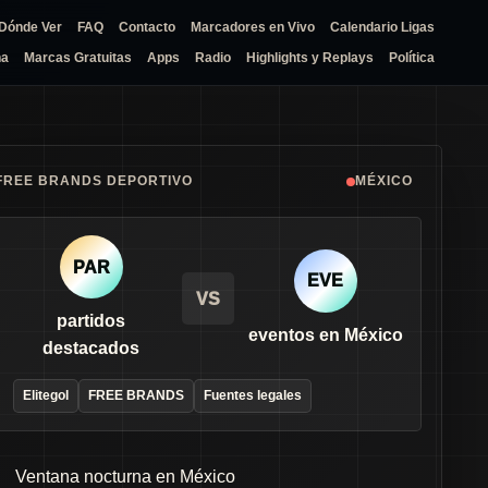
Dónde Ver
FAQ
Contacto
Marcadores en Vivo
Calendario Ligas
na
Marcas Gratuitas
Apps
Radio
Highlights y Replays
Política
FREE BRANDS DEPORTIVO
MÉXICO
PAR
EVE
VS
partidos
eventos en México
destacados
Elitegol
FREE BRANDS
Fuentes legales
Ventana nocturna en México