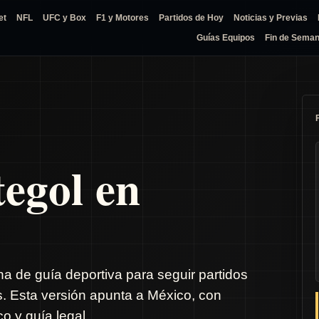
et
NFL
UFC y Box
F1 y Motores
Partidos de Hoy
Noticias y Previas
Guías Equipos
Fin de Sema
tegol en
na de guía deportiva para seguir partidos
s. Esta versión apunta a México, con
o y guía legal.