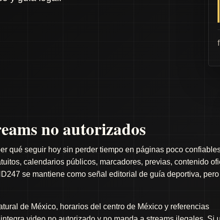
eams no autorizados
er qué seguir hoy sin perder tiempo en páginas poco confiables
itos, calendarios públicos, marcadores, previas, contenido ofi
D247 se mantiene como señal editorial de guía deportiva, pero
ral de México, horarios del centro de México y referencias
o integra video no autorizado y no manda a streams ilegales. Si 