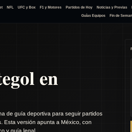
et
NFL
UFC y Box
F1 y Motores
Partidos de Hoy
Noticias y Previas
Guías Equipos
Fin de Sema
tegol en
na de guía deportiva para seguir partidos
s. Esta versión apunta a México, con
o y guía legal.