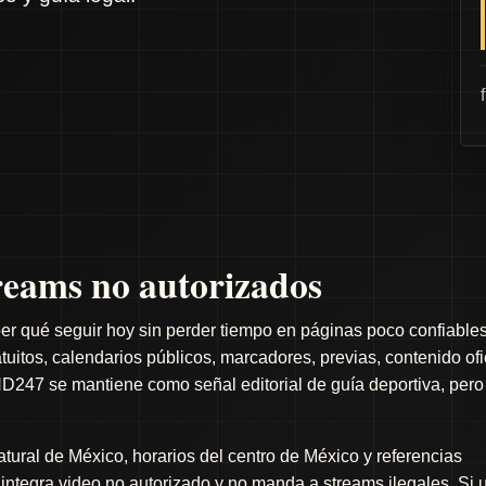
eams no autorizados
er qué seguir hoy sin perder tiempo en páginas poco confiables
itos, calendarios públicos, marcadores, previas, contenido ofi
D247 se mantiene como señal editorial de guía deportiva, pero
ral de México, horarios del centro de México y referencias
o integra video no autorizado y no manda a streams ilegales. Si 