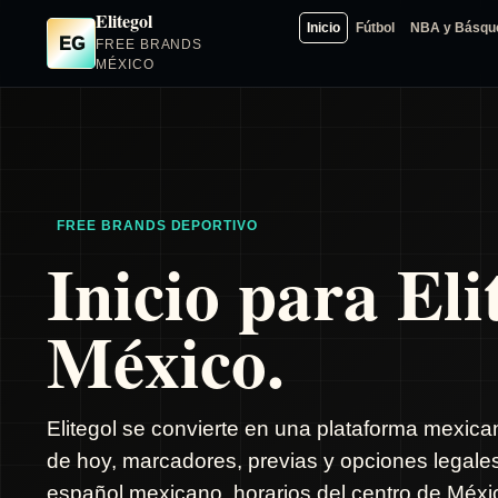
Elitegol
Inicio
Fútbol
NBA y Básqu
EG
FREE BRANDS
MÉXICO
FREE BRANDS DEPORTIVO
Inicio para Eli
México.
Elitegol se convierte en una plataforma mexica
de hoy, marcadores, previas y opciones legale
español mexicano, horarios del centro de Méxic