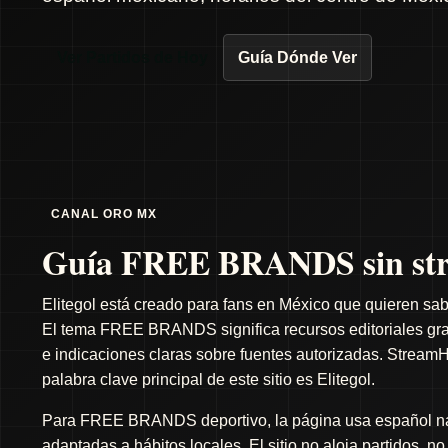
Ver Partidos de Hoy
Guía Dónde Ver
CANAL ORO MX
Guía FREE BRANDS sin str
Elitegol está creado para fans en México que quieren sab
El tema FREE BRANDS significa recursos editoriales gratu
e indicaciones claras sobre fuentes autorizadas. StreamH
palabra clave principal de este sitio es Elitegol.
Para FREE BRANDS deportivo, la página usa español natu
adaptadas a hábitos locales. El sitio no aloja partidos, n