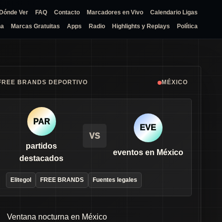
Dónde Ver
FAQ
Contacto
Marcadores en Vivo
Calendario Ligas
na
Marcas Gratuitas
Apps
Radio
Highlights y Replays
Política
FREE BRANDS DEPORTIVO
MÉXICO
PAR
EVE
VS
partidos
eventos en México
destacados
Elitegol
FREE BRANDS
Fuentes legales
Ventana nocturna en México