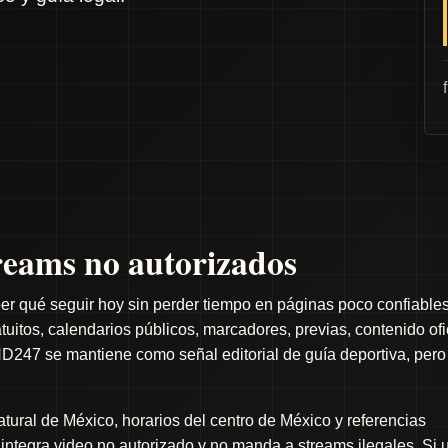
eams no autorizados
er qué seguir hoy sin perder tiempo en páginas poco confiables
itos, calendarios públicos, marcadores, previas, contenido ofi
D247 se mantiene como señal editorial de guía deportiva, pero
ral de México, horarios del centro de México y referencias
o integra video no autorizado y no manda a streams ilegales. Si 