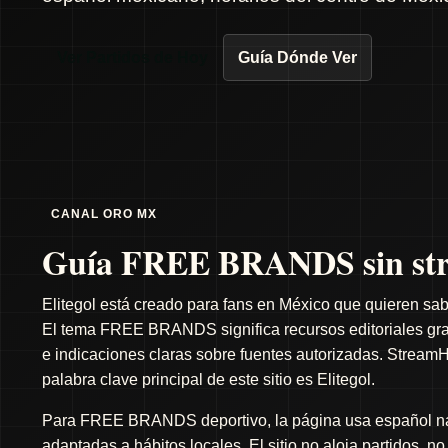
Ver Partidos de Hoy
Guía Dónde Ver
CANAL ORO MX
Guía FREE BRANDS sin str
Elitegol está creado para fans en México que quieren sab
El tema FREE BRANDS significa recursos editoriales gratu
e indicaciones claras sobre fuentes autorizadas. StreamH
palabra clave principal de este sitio es Elitegol.
Para FREE BRANDS deportivo, la página usa español natu
adaptadas a hábitos locales. El sitio no aloja partidos, n