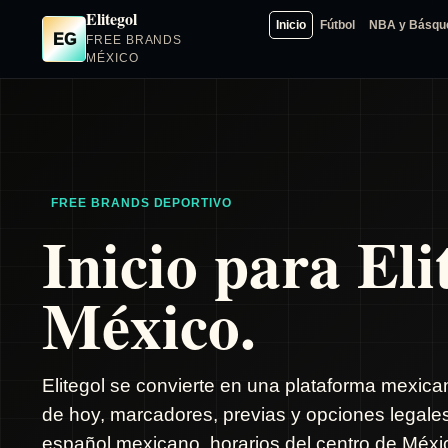
Elitegol
Inicio
Fútbol
NBA y Básqu
EG
FREE BRANDS
MÉXICO
FREE BRANDS DEPORTIVO
Inicio para Eli
México.
Elitegol se convierte en una plataforma mexica
de hoy, marcadores, previas y opciones legale
español mexicano, horarios del centro de Méxic