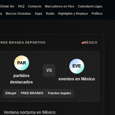
Dónde Ver
FAQ
Contacto
Marcadores en Vivo
Calendario Ligas
na
Marcas Gratuitas
Apps
Radio
Highlights y Replays
Política
FREE BRANDS DEPORTIVO
MÉXICO
PAR
EVE
VS
partidos
eventos en México
destacados
Elitegol
FREE BRANDS
Fuentes legales
Ventana nocturna en México