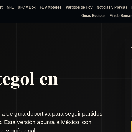
et
NFL
UFC y Box
F1 y Motores
Partidos de Hoy
Noticias y Previas
Guías Equipos
Fin de Sema
tegol en
na de guía deportiva para seguir partidos
s. Esta versión apunta a México, con
o y guía legal.