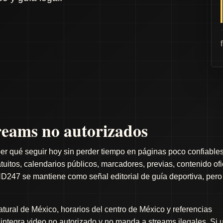
eams no autorizados
er qué seguir hoy sin perder tiempo en páginas poco confiables
itos, calendarios públicos, marcadores, previas, contenido ofi
D247 se mantiene como señal editorial de guía deportiva, pero
ral de México, horarios del centro de México y referencias
o integra video no autorizado y no manda a streams ilegales. Si 