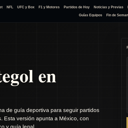
et
NFL
UFC y Box
F1 y Motores
Partidos de Hoy
Noticias y Previas
Guías Equipos
Fin de Sema
tegol en
na de guía deportiva para seguir partidos
s. Esta versión apunta a México, con
o y guía legal.