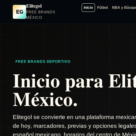
Elitegol
Inicio
Fútbol
NBA y Básqu
EG
FREE BRANDS
MÉXICO
FREE BRANDS DEPORTIVO
Inicio para Eli
México.
Elitegol se convierte en una plataforma mexica
de hoy, marcadores, previas y opciones legale
español mexicano, horarios del centro de Méxic