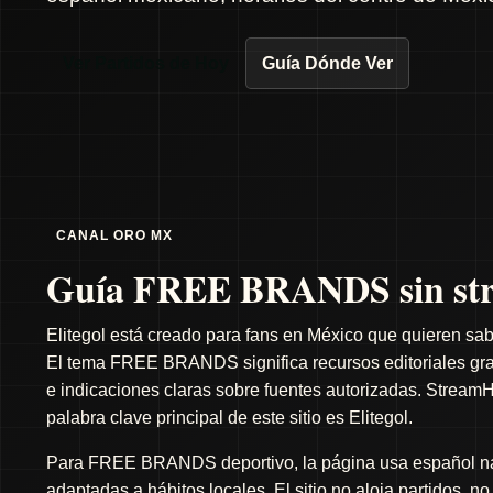
Ver Partidos de Hoy
Guía Dónde Ver
CANAL ORO MX
Guía FREE BRANDS sin str
Elitegol está creado para fans en México que quieren sab
El tema FREE BRANDS significa recursos editoriales gratu
e indicaciones claras sobre fuentes autorizadas. StreamH
palabra clave principal de este sitio es Elitegol.
Para FREE BRANDS deportivo, la página usa español natu
adaptadas a hábitos locales. El sitio no aloja partidos, n