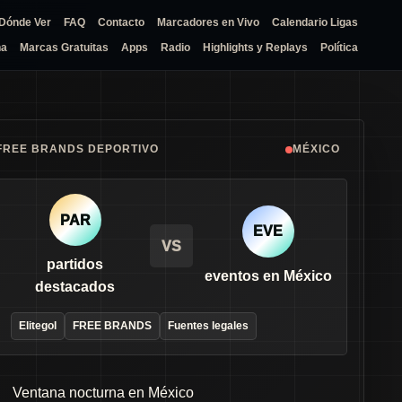
Dónde Ver
FAQ
Contacto
Marcadores en Vivo
Calendario Ligas
na
Marcas Gratuitas
Apps
Radio
Highlights y Replays
Política
FREE BRANDS DEPORTIVO
MÉXICO
PAR
EVE
VS
partidos
eventos en México
destacados
Elitegol
FREE BRANDS
Fuentes legales
Ventana nocturna en México