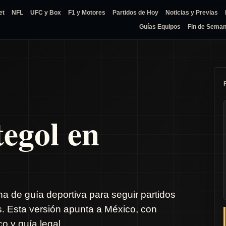
et
NFL
UFC y Box
F1 y Motores
Partidos de Hoy
Noticias y Previas
Guías Equipos
Fin de Sema
tegol en
na de guía deportiva para seguir partidos
s. Esta versión apunta a México, con
o y guía legal.