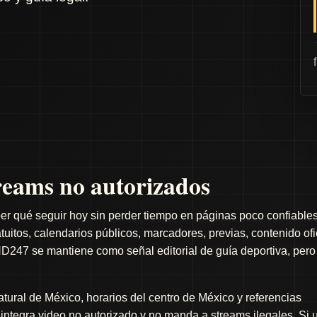
eams no autorizados
er qué seguir hoy sin perder tiempo en páginas poco confiables
itos, calendarios públicos, marcadores, previas, contenido ofi
D247 se mantiene como señal editorial de guía deportiva, pero
ral de México, horarios del centro de México y referencias
o integra video no autorizado y no manda a streams ilegales. Si 