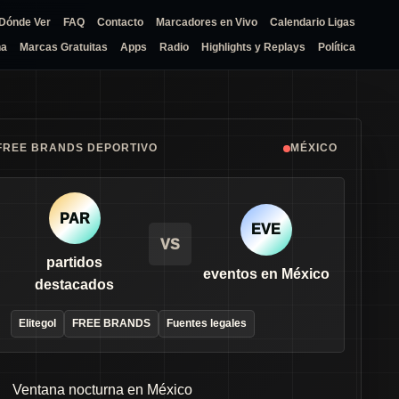
Dónde Ver
FAQ
Contacto
Marcadores en Vivo
Calendario Ligas
na
Marcas Gratuitas
Apps
Radio
Highlights y Replays
Política
FREE BRANDS DEPORTIVO
MÉXICO
PAR
EVE
VS
partidos
eventos en México
destacados
Elitegol
FREE BRANDS
Fuentes legales
Ventana nocturna en México