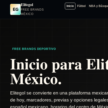
Elitegol
Inicio
Fútbol
NBA y Básqu
EG
FREE BRANDS
MÉXICO
FREE BRANDS DEPORTIVO
Inicio para Eli
México.
Elitegol se convierte en una plataforma mexica
de hoy, marcadores, previas y opciones legale
español mexicano, horarios del centro de Méxic