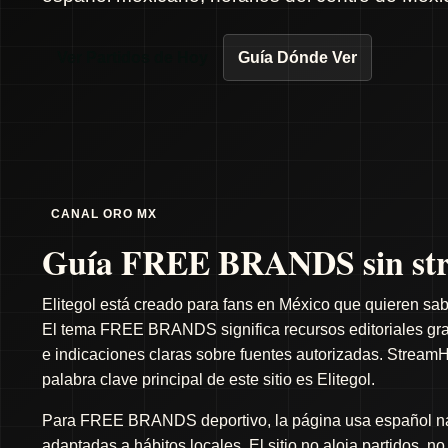
Ver Partidos de Hoy
Guía Dónde Ver
CANAL ORO MX
Guía FREE BRANDS sin str
Elitegol está creado para fans en México que quieren sab
El tema FREE BRANDS significa recursos editoriales gratu
e indicaciones claras sobre fuentes autorizadas. StreamH
palabra clave principal de este sitio es Elitegol.
Para FREE BRANDS deportivo, la página usa español natu
adaptadas a hábitos locales. El sitio no aloja partidos, n